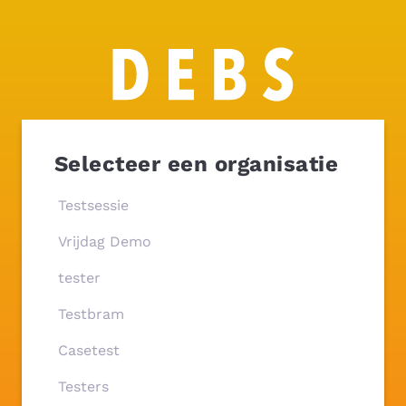
Selecteer een organisatie
Testsessie
Vrijdag Demo
tester
Testbram
Casetest
Testers